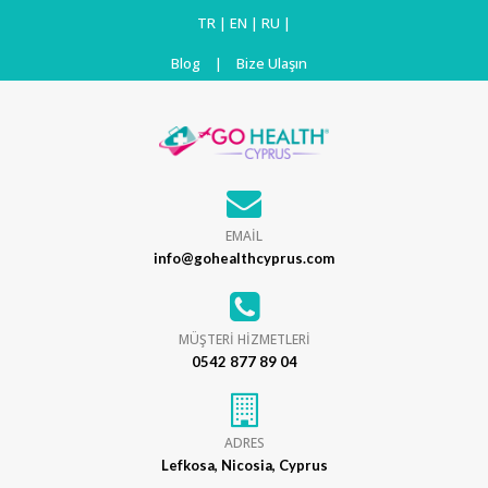
TR
|
EN
|
RU
|
Blog
|
Bize Ulaşın
EMAİL
info@gohealthcyprus.com
MÜŞTERİ HİZMETLERİ
0542 877 89 04
ADRES
Lefkosa, Nicosia, Cyprus