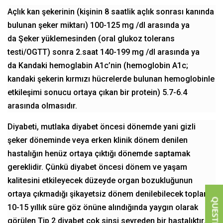
Açlık kan şekerinin (kişinin 8 saatlik açlık sonrası kanında
bulunan şeker miktarı) 100-125 mg /dl arasında ya
da Şeker yüklemesinden (oral glukoz tolerans
testi/OGTT) sonra 2.saat 140-199 mg /dl arasında ya
da Kandaki hemoglabin A1c’nin (hemoglobin A1c;
kandaki şekerin kırmızı hücrelerde bulunan hemoglobinle
etkileşimi sonucu ortaya çıkan bir protein) 5.7-6.4
arasında olmasıdır.
Diyabeti, mutlaka diyabet öncesi dönemde yani gizli
şeker döneminde veya erken klinik dönem denilen
hastalığın henüz ortaya çıktığı dönemde saptamak
gereklidir. Çünkü diyabet öncesi dönem ve yaşam
kalitesini etkileyecek düzeyde organ bozukluğunun
ortaya çıkmadığı şikayetsiz dönem denilebilecek toplam
10-15 yıllık süre göz önüne alındığında yaygın olarak
görülen Tip 2 diyabet çok sinsi seyreden bir hastalıktır.