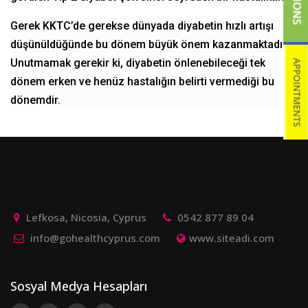
Gerek KKTC’de gerekse dünyada diyabetin hızlı artışı
düşünüldüğünde bu dönem büyük önem kazanmaktadır.
Unutmamak gerekir ki, diyabetin önlenebileceği tek
dönem erken ve henüz hastalığın belirti vermediği bu
dönemdir.
Lefkosa, Nicosia, Cyprus
0542 877 89 04
info@gohealthcyprus.com
www.siteadi.com
Sosyal Medya Hesapları