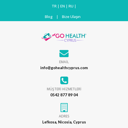
TR
|
EN
|
RU
|
Blog
|
Bize Ulaşın
EMAİL
info@gohealthcyprus.com
MÜŞTERİ HİZMETLERİ
0542 877 89 04
ADRES
Lefkosa, Nicosia, Cyprus