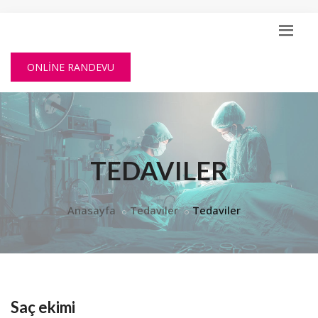
ONLİNE RANDEVU
TEDAVILER
Anasayfa
Tedaviler
Tedaviler
Saç ekimi