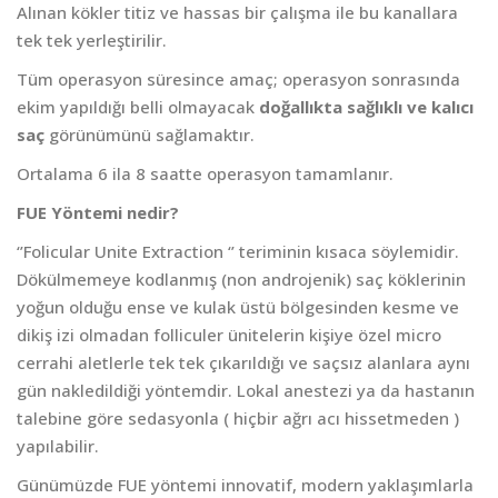
Alınan kökler titiz ve hassas bir çalışma ile bu kanallara
tek tek yerleştirilir.
Tüm operasyon süresince amaç; operasyon sonrasında
ekim yapıldığı belli olmayacak
do
ğ
all
ı
kta sa
ğ
l
ı
kl
ı
ve kal
ı
c
ı
saç
görünümünü sağlamaktır.
Ortalama 6 ila 8 saatte operasyon tamamlanır.
FUE Yöntemi nedir?
‘’Folicular Unite Extraction ‘’ teriminin kısaca söylemidir.
Dökülmemeye kodlanmış (non androjenik) saç köklerinin
yoğun olduğu ense ve kulak üstü bölgesinden kesme ve
dikiş izi olmadan folliculer ünitelerin kişiye özel micro
cerrahi aletlerle tek tek çıkarıldığı ve saçsız alanlara aynı
gün nakledildiği yöntemdir. Lokal anestezi ya da hastanın
talebine göre sedasyonla ( hiçbir ağrı acı hissetmeden )
yapılabilir.
Günümüzde FUE yöntemi innovatif, modern yaklaşımlarla