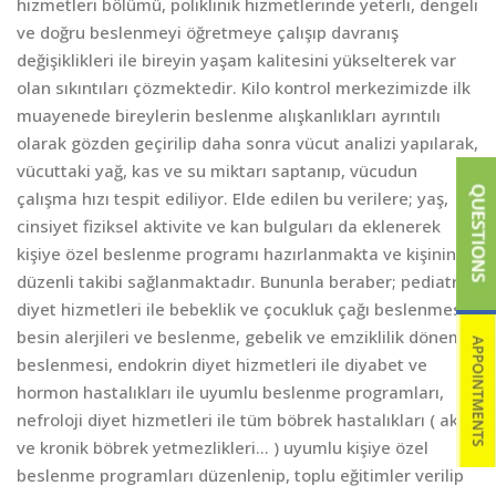
hizmetleri bölümü, poliklinik hizmetlerinde yeterli, dengeli
ve doğru beslenmeyi öğretmeye çalışıp davranış
değişiklikleri ile bireyin yaşam kalitesini yükselterek var
olan sıkıntıları çözmektedir. Kilo kontrol merkezimizde ilk
muayenede bireylerin beslenme alışkanlıkları ayrıntılı
olarak gözden geçirilip daha sonra vücut analizi yapılarak,
vücuttaki yağ, kas ve su miktarı saptanıp, vücudun
çalışma hızı tespit ediliyor. Elde edilen bu verilere; yaş,
cinsiyet fiziksel aktivite ve kan bulguları da eklenerek
kişiye özel beslenme programı hazırlanmakta ve kişinin
düzenli takibi sağlanmaktadır. Bununla beraber; pediatrik
diyet hizmetleri ile bebeklik ve çocukluk çağı beslenmesi,
besin alerjileri ve beslenme, gebelik ve emziklilik dönemi
beslenmesi, endokrin diyet hizmetleri ile diyabet ve
hormon hastalıkları ile uyumlu beslenme programları,
nefroloji diyet hizmetleri ile tüm böbrek hastalıkları ( akut
ve kronik böbrek yetmezlikleri… ) uyumlu kişiye özel
beslenme programları düzenlenip, toplu eğitimler verilip