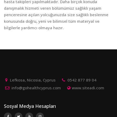
hasta takipleri yapılmaktadır. Daha birçok konuda
danışmalık hizmeti veren bölümümüz sağlıklı yaşam
penceresine açılan yolcuğunuzda size sağlıklı beslenme
konusunda doğru, yeni ve bilimsel tüm materyal ve
bilgilerle yardımcı olmaya hazır.
Lefkosa, Nicosia, Cyprus
0542 877 89 04
info@gohealthcyprus.com
www.siteadi.com
Sosyal Medya Hesapları