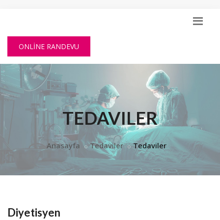
ONLİNE RANDEVU
TEDAVILER
Anasayfa
Tedaviler
Tedaviler
Diyetisyen