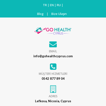
TR
|
EN
|
RU
|
Blog
|
Bize Ulaşın
EMAİL
info@gohealthcyprus.com
MÜŞTERİ HİZMETLERİ
0542 877 89 04
ADRES
Lefkosa, Nicosia, Cyprus